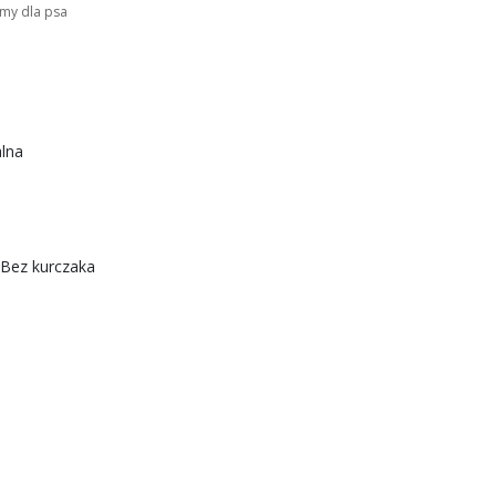
rmy dla psa
lna
 Bez kurczaka