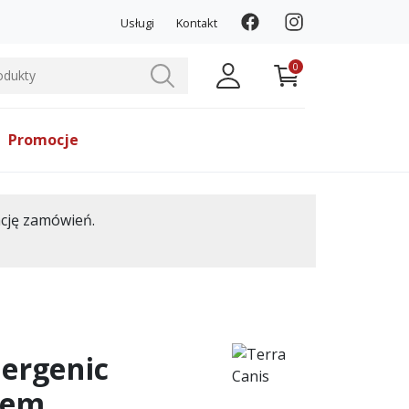
Usługi
Kontakt
0
Promocje
ację zamówień.
lergenic
iem