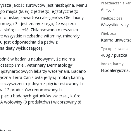
Przeznaczenie ka
ajwyższa jakość surowców jest niezbędna. Menu
Alergie
ego mięsa (60%) z jednego, egzotycznego
 o niskiej zawartości alergenów. Olej lniany
Wielkość psa
omega-3 i jest znany z tego, że wspiera
Wszystkie rasy
skórę i sierść. Zbilansowana mieszanka
Wiek psa
e wszystkie niezbędne witaminy, minerały i
Karma uniwersa
C jest odpowiednia dla psów z
a diety wykluczającej.
Typ opakowania
400g / puszka
odnić w badaniu naukowym*, że nie ma
Rodzaj karmy
zasopiśmie „Veterinary Dermatology”
Hipoalergiczna,
ędzynarodowych lekarzy weterynarii. Badano
giczna Terra Canis była jedyną mokrą karmą,
anieczyszczenia jednym z pięciu testowanych
9 na 12 produktów renomowanych
pięciu badanych gatunków zwierząt, które
A wołowiny (8 produktów) i wieprzowiny (6