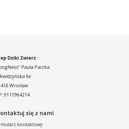
lep Dziki Zwierz
oogNess" Paula Paczka
. Kwidzyńska 6e
-416 Wrocław
P: 9111964214
ontaktuj się z nami
rmularz kontaktowy