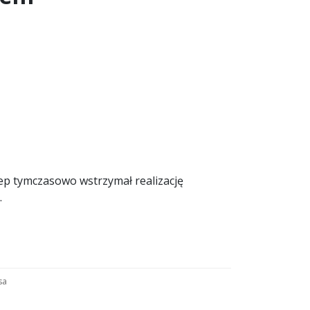
ep tymczasowo wstrzymał realizację
.
sa