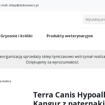
E-mail:
sklep@dzikizwierz.pl
Gryzonie i króliki
Produkty weterynaryjne
eorganizacją sprzedaży sklep tymczasowo wstrzymał realiz
Dziękujemy za wyrozumiałość.
a mokra
Terra Canis Hypoal
Kangur z paternak