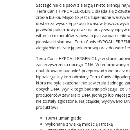
Szczególnie dla psów z alergią i nietolerancją n
Terra Canis HYPOALLERGENIC składa się z czyst
źródła białka. Mięso to jest uzupełnione warzywem
dostarcza wysokiej jakości kwasów tłuszczowych 
przewód pokarmowy oraz ma pozytywny wpływ na 
witamin i minerałów zapewnia psu zaopatrzenie w
pierwiastki śladowe. Terra Canis HYPOALLERGENI
alergią/nietolerancją pokarmową oraz do wdrożeni
Terra Canis HYPOALLERGENIC był w stanie udow
zanieczyszczenia obcego DNA. W renomowanym c
opublikowano badanie* przeprowadzone przez mi
hipoalergiczny koń odmiany Terra Canis. Hipoaler
która nie była skażona i nie zawierała żadnego z
obcych DNA. Wyniki tego badania pokazują, że 
producentów zawierało DNA jednego lub więcej z 
nie zostały zgłoszone. Najczęściej wykrywano DN
produktów).
100%Human grade
Wykonane z wielką miłością i troską