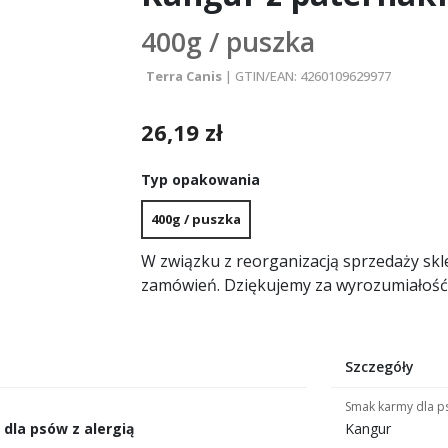
400g / puszka
Terra Canis
| GTIN/EAN: 4260109629977
26,19 zł
Typ opakowania
400g / puszka
W związku z reorganizacją sprzedaży skl
zamówień. Dziękujemy za wyrozumiałość
Szczegóły
Smak karmy dla p
 dla psów z alergią
Kangur