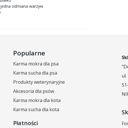
białko
ko jedna odmiana warzyw
i
Popularne
Sk
Karma mokra dla psa
"D
Karma sucha dla psa
ul
Produkty weterynaryjne
51
Akcesoria dla psów
NI
Karma mokra dla kota
Karma sucha dla kota
Sk
Płatności
Fo