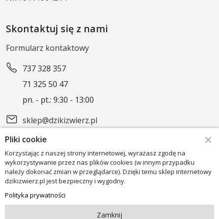
Skontaktuj się z nami
Formularz kontaktowy
737 328 357
71 325 50 47
pn. - pt.: 9:30 - 13:00
sklep@dzikizwierz.pl
Pliki cookie
Obserwuj nas
Korzystając z naszej strony internetowej, wyrażasz zgodę na
wykorzystywanie przez nas plików cookies (w innym przypadku
należy dokonać zmian w przeglądarce). Dzięki temu sklep internetowy
dzikizwierz.pl jest bezpieczny i wygodny.
Polityka prywatności
Copyright © "DoogNess" Paula Paczka 2026
Zamknij
Projekt i wdrożenie
StackPeak