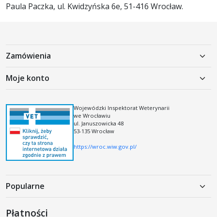
Paula Paczka, ul. Kwidzyńska 6e, 51-416 Wrocław.
Zamówienia
Polityka prywatności
Moje konto
Koszty dostawy
Moje konto
Regulamin
Rejestracja
Wojewódzki Inspektorat Weterynarii
Regulamin kodów i kuponów rabatowych
we Wrocławiu
Logowanie
ul. Januszowicka 48
53-135 Wrocław
https://wroc.wiw.gov.pl/
Popularne
Karma mokra dla psa
Płatności
Karma sucha dla psa