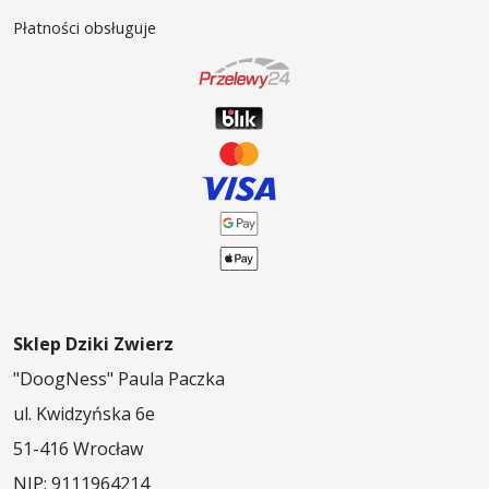
Płatności obsługuje
Produkty weterynaryjne
Akcesoria dla psów
Karma mokra dla kota
Karma sucha dla kota
Sklep Dziki Zwierz
"DoogNess" Paula Paczka
ul. Kwidzyńska 6e
51-416 Wrocław
NIP: 9111964214