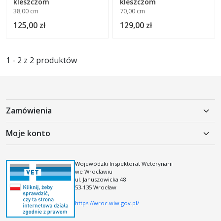
kleszczom
kleszczom
38,00 cm
70,00 cm
125,00 zł
129,00 zł
1 - 2 z 2 produktów
Zamówienia
Polityka prywatności
Moje konto
Koszty dostawy
Moje konto
Regulamin
Rejestracja
Wojewódzki Inspektorat Weterynarii
Regulamin kodów i kuponów rabatowych
we Wrocławiu
Logowanie
ul. Januszowicka 48
53-135 Wrocław
https://wroc.wiw.gov.pl/