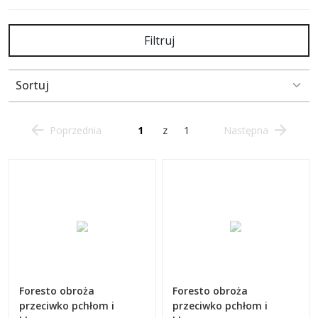
Filtruj
Sortuj
Poprzednia
z
1
Następna
Foresto obroża
Foresto obroża
przeciwko pchłom i
przeciwko pchłom i