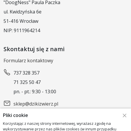
"DoogNess" Paula Paczka
ul. Kwidzyńska 6e
51-416 Wrocław
NIP: 9111964214
Skontaktuj się z nami
Formularz kontaktowy
737 328 357
71 325 50 47
pn. - pt.: 9:30 - 13:00
sklep@dzikizwierz.pl
Pliki cookie
Obserwuj nas
Korzystając z naszej strony internetowej, wyrażasz zgodę na
wykorzystywanie przez nas plików cookies (w innym przypadku