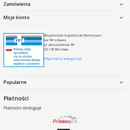
Zamówienia
Polityka prywatności
Moje konto
Koszty dostawy
Moje konto
Regulamin
Rejestracja
Wojewódzki Inspektorat Weterynarii
Regulamin kodów i kuponów rabatowych
we Wrocławiu
Logowanie
ul. Januszowicka 48
53-135 Wrocław
https://wroc.wiw.gov.pl/
Popularne
Karma mokra dla psa
Płatności
Karma sucha dla psa
Płatności obsługuje
Produkty weterynaryjne
Akcesoria dla psów
Karma mokra dla kota