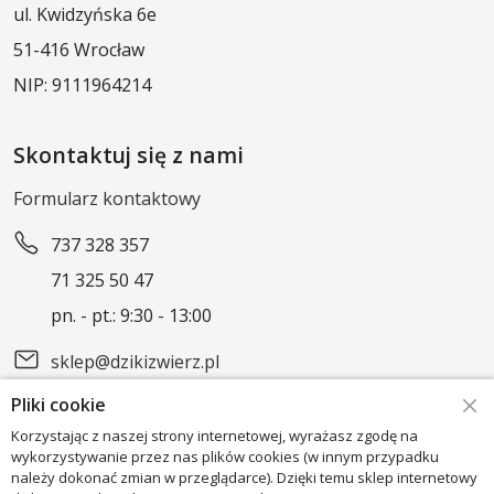
ul. Kwidzyńska 6e
51-416 Wrocław
NIP: 9111964214
Skontaktuj się z nami
Formularz kontaktowy
737 328 357
71 325 50 47
pn. - pt.: 9:30 - 13:00
sklep@dzikizwierz.pl
Pliki cookie
Obserwuj nas
Korzystając z naszej strony internetowej, wyrażasz zgodę na
wykorzystywanie przez nas plików cookies (w innym przypadku
należy dokonać zmian w przeglądarce). Dzięki temu sklep internetowy