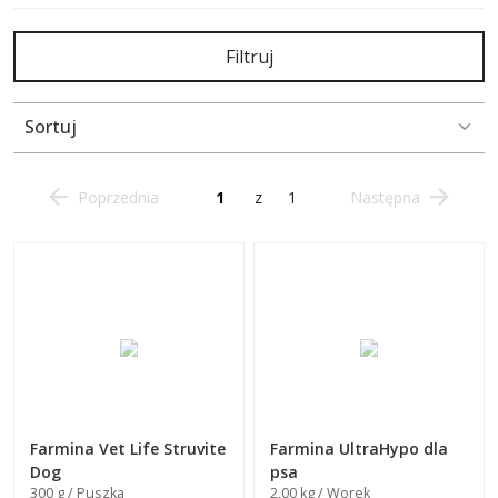
Filtruj
Sortuj
Poprzednia
z
1
Następna
Farmina Vet Life Struvite
Farmina UltraHypo dla
Dog
psa
300 g / Puszka
2,00 kg / Worek