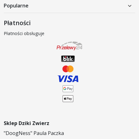
Popularne
Karma mokra dla psa
Płatności
Karma sucha dla psa
Płatności obsługuje
Produkty weterynaryjne
Akcesoria dla psów
Karma mokra dla kota
Karma sucha dla kota
Sklep Dziki Zwierz
"DoogNess" Paula Paczka