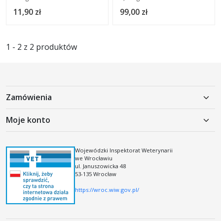
11,90 zł
99,00 zł
1 - 2 z 2 produktów
Zamówienia
Polityka prywatności
Moje konto
Koszty dostawy
Moje konto
Regulamin
Rejestracja
Wojewódzki Inspektorat Weterynarii
Regulamin kodów i kuponów rabatowych
we Wrocławiu
Logowanie
ul. Januszowicka 48
53-135 Wrocław
https://wroc.wiw.gov.pl/