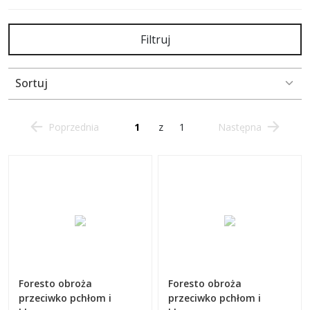
Filtruj
Sortuj
Poprzednia
z
1
Następna
Foresto obroża
Foresto obroża
przeciwko pchłom i
przeciwko pchłom i