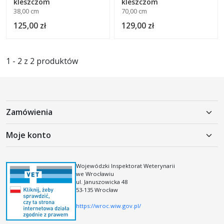
kleszczom
kleszczom
38,00 cm
70,00 cm
125,00 zł
129,00 zł
1 - 2 z 2 produktów
Zamówienia
Polityka prywatności
Moje konto
Koszty dostawy
Moje konto
Regulamin
Rejestracja
Wojewódzki Inspektorat Weterynarii
Regulamin kodów i kuponów rabatowych
we Wrocławiu
Logowanie
ul. Januszowicka 48
53-135 Wrocław
https://wroc.wiw.gov.pl/