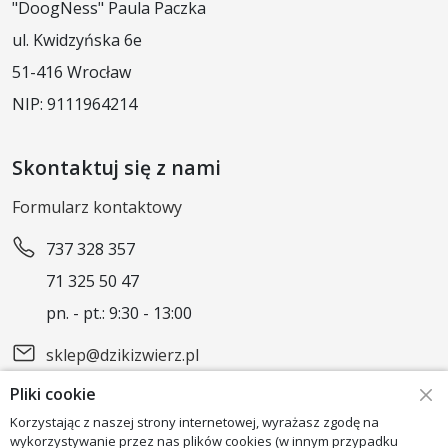
"DoogNess" Paula Paczka
ul. Kwidzyńska 6e
51-416 Wrocław
NIP: 9111964214
Skontaktuj się z nami
Formularz kontaktowy
737 328 357
71 325 50 47
pn. - pt.: 9:30 - 13:00
sklep@dzikizwierz.pl
Pliki cookie
Obserwuj nas
Korzystając z naszej strony internetowej, wyrażasz zgodę na
wykorzystywanie przez nas plików cookies (w innym przypadku