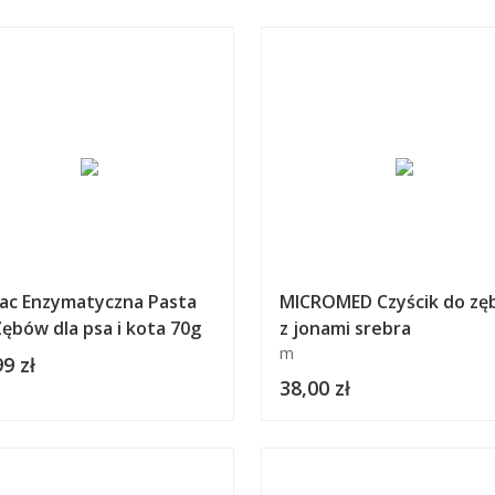
bac Enzymatyczna Pasta
MICROMED Czyścik do z
ębów dla psa i kota 70g
z jonami srebra
m
9 zł
38,00 zł