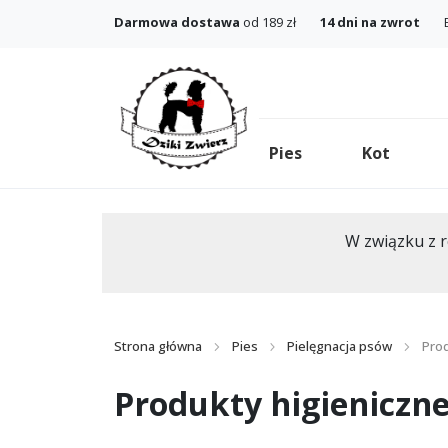
Darmowa dostawa
od 189 zł
14 dni na zwrot
Pies
Kot
W związku z r
Strona główna
Pies
Pielęgnacja psów
Prod
Produkty higieniczn