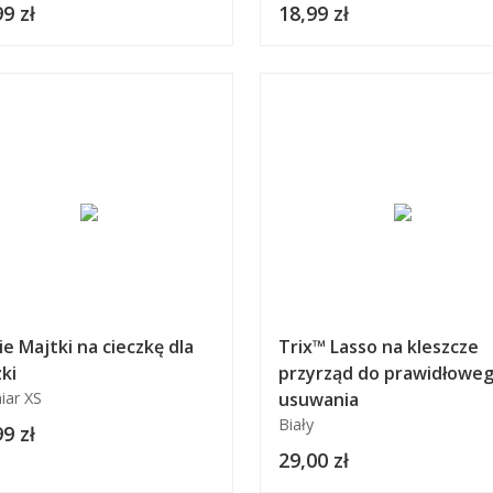
9 zł
18,99 zł
ie Majtki na cieczkę dla
Trix™ Lasso na kleszcze
ki
przyrząd do prawidłowe
iar XS
usuwania
Biały
9 zł
29,00 zł