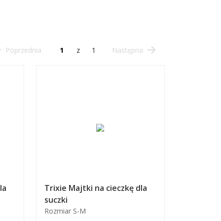
Poprzednia
z
1
Następna
la
Trixie Majtki na cieczkę dla
suczki
Rozmiar S-M