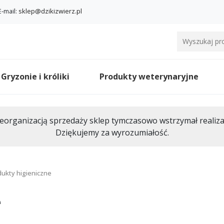
E-mail:
sklep@dzikizwierz.pl
Gryzonie i króliki
Produkty weterynaryjne
eorganizacją sprzedaży sklep tymczasowo wstrzymał realiz
Dziękujemy za wyrozumiałość.
ukty higieniczne
e