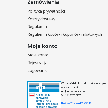
Zamówienia
Polityka prywatności
Koszty dostawy
Regulamin
Regulamin kodów i kuponów rabatowych
Moje konto
Moje konto
Rejestracja
Logowanie
Wojewódzki Inspektorat Weterynari
we Wrocławiu
ul. Januszowicka 48
53-135 Wrocław
https://wroc.wiw.gov.pl/