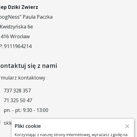
lep Dziki Zwierz
oogNess" Paula Paczka
. Kwidzyńska 6e
-416 Wrocław
P: 9111964214
ontaktuj się z nami
rmularz kontaktowy
737 328 357
71 325 50 47
pn. - pt.: 9:30 - 13:00
sklep@dzikizwierz.pl
Pliki cookie
Korzystając z naszej strony internetowej, wyrażasz zgodę na