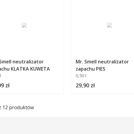
Smell neutralizator
Mr. Smell neutralizator
achu KLATKA KUWETA
zapachu PIES
l
0,50 l
9 zł
29,90 zł
 z 12 produktów