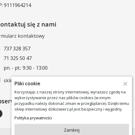
P: 9111964214
ontaktuj się z nami
rmularz kontaktowy
737 328 357
71 325 50 47
pn. - pt.: 9:30 - 13:00
sklep@dzikizwierz.pl
Pliki cookie
Korzystając z naszej strony internetowej, wyrażasz zgodę na
wykorzystywanie przez nas plików cookies (w innym
serwuj nas
przypadku należy dokonać zmian w przeglądarce). Dzięki temu
sklep internetowy dzikizwierz.pl jest bezpieczny i wygodny.
Polityka prywatności
Zamknij
Projekt i wdrożenie
StackPeak