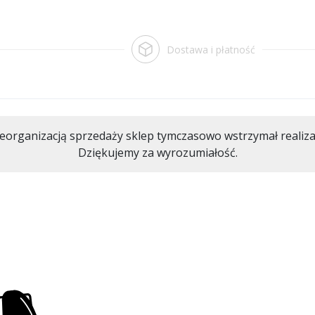
Dostawa i płatność
eorganizacją sprzedaży sklep tymczasowo wstrzymał realiz
Dziękujemy za wyrozumiałość.