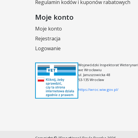
Regulamin kodów i kuponów rabatowych
Moje konto
Moje konto
Rejestracja
Logowanie
Wojewódzki Inspektorat Weterynari
we Wrocławiu
ul. Januszowicka 48
53-135 Wrocław
https://wroc.wiw.gov.pl/
Copyright © "DoogNess" Paula Paczka 2026