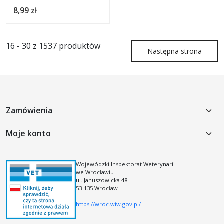
8,99 zł
16 - 30 z 1537 produktów
Następna strona
Zamówienia
Polityka prywatności
Moje konto
Koszty dostawy
Moje konto
Regulamin
Rejestracja
Wojewódzki Inspektorat Weterynarii
Regulamin kodów i kuponów rabatowych
we Wrocławiu
Logowanie
ul. Januszowicka 48
53-135 Wrocław
https://wroc.wiw.gov.pl/