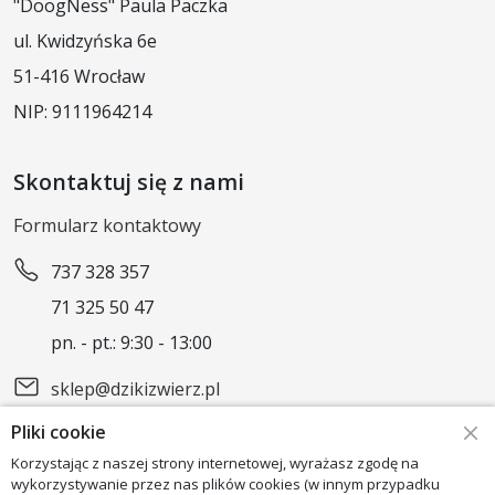
"DoogNess" Paula Paczka
ul. Kwidzyńska 6e
51-416 Wrocław
NIP: 9111964214
Skontaktuj się z nami
Formularz kontaktowy
737 328 357
71 325 50 47
pn. - pt.: 9:30 - 13:00
sklep@dzikizwierz.pl
Pliki cookie
Obserwuj nas
Korzystając z naszej strony internetowej, wyrażasz zgodę na
wykorzystywanie przez nas plików cookies (w innym przypadku