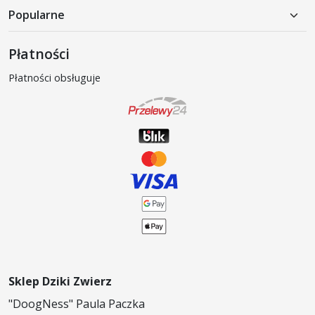
Popularne
Karma mokra dla psa
Płatności
Karma sucha dla psa
Płatności obsługuje
Produkty weterynaryjne
Akcesoria dla psów
Karma mokra dla kota
Karma sucha dla kota
Sklep Dziki Zwierz
"DoogNess" Paula Paczka