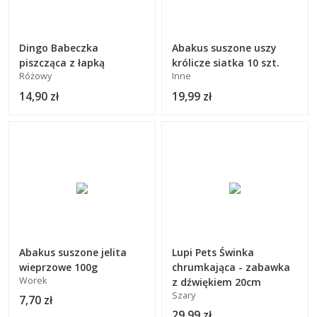
Dingo Babeczka
Abakus suszone uszy
piszcząca z łapką
królicze siatka 10 szt.
Różowy
Inne
14,90 zł
19,99 zł
Abakus suszone jelita
Lupi Pets Świnka
wieprzowe 100g
chrumkająca - zabawka
Worek
z dźwiękiem 20cm
Szary
7,70 zł
29,99 zł