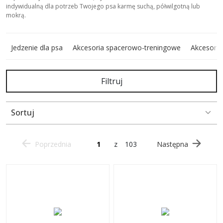
indywidualną dla potrzeb Twojego psa karmę suchą, półwilgotną lub
mokrą.
Jedzenie dla psa
Akcesoria spacerowo-treningowe
Akcesoria
Filtruj
Sortuj
Poprzednia
z
103
Następna