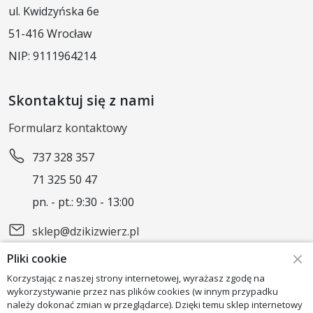
ul. Kwidzyńska 6e
51-416 Wrocław
NIP: 9111964214
Skontaktuj się z nami
Formularz kontaktowy
737 328 357
71 325 50 47
pn. - pt.: 9:30 - 13:00
sklep@dzikizwierz.pl
Pliki cookie
Obserwuj nas
Korzystając z naszej strony internetowej, wyrażasz zgodę na
wykorzystywanie przez nas plików cookies (w innym przypadku
należy dokonać zmian w przeglądarce). Dzięki temu sklep internetowy