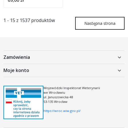
69,00 zł
1 - 15 z 1537 produktów
Następna strona
Zamówienia
Polityka prywatności
Moje konto
Koszty dostawy
Moje konto
Regulamin
Rejestracja
Wojewódzki Inspektorat Weterynarii
Regulamin kodów i kuponów rabatowych
we Wrocławiu
Logowanie
ul. Januszowicka 48
53-135 Wrocław
https://wroc.wiw.gov.pl/