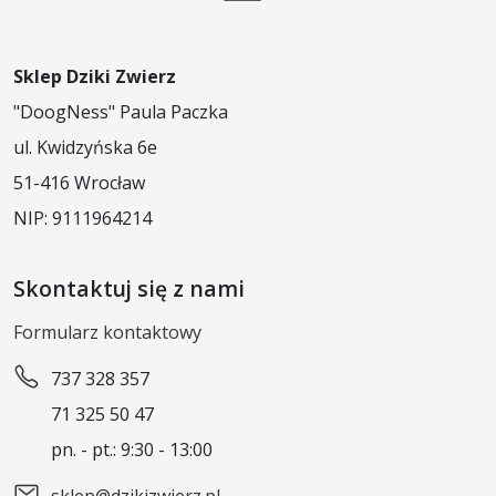
Sklep Dziki Zwierz
"DoogNess" Paula Paczka
ul. Kwidzyńska 6e
51-416 Wrocław
NIP: 9111964214
Skontaktuj się z nami
Formularz kontaktowy
737 328 357
71 325 50 47
pn. - pt.: 9:30 - 13:00
sklep@dzikizwierz.pl