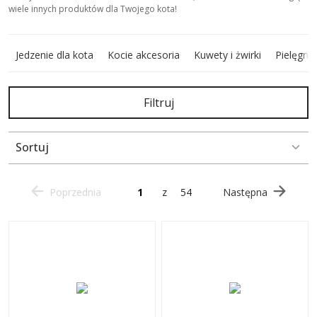
wiele innych produktów dla Twojego kota!
Jedzenie dla kota
Kocie akcesoria
Kuwety i żwirki
Pielęgna
Filtruj
Sortuj
Poprzednia
z
54
Następna