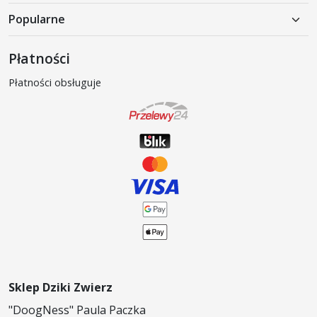
Popularne
Karma mokra dla psa
Płatności
Karma sucha dla psa
Płatności obsługuje
Produkty weterynaryjne
Akcesoria dla psów
Karma mokra dla kota
Karma sucha dla kota
Sklep Dziki Zwierz
"DoogNess" Paula Paczka