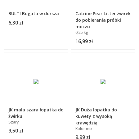
BULTI Bogata w dorsza
Catrine Pear Litter żwirek
do pobierania próbki
6,30 zł
moczu
0,25 kg
16,99 zł
JK mała szara łopatka do
JK Duża łopatka do
żwirku
kuwety z wysoką
Szary
krawędzią
Kolor mix
9,50 zł
9,99 zł