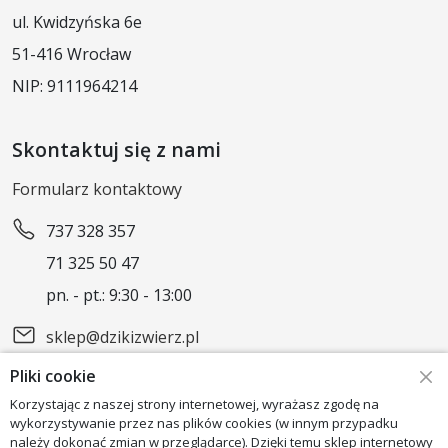
ul. Kwidzyńska 6e
51-416 Wrocław
NIP: 9111964214
Skontaktuj się z nami
Formularz kontaktowy
737 328 357
71 325 50 47
pn. - pt.: 9:30 - 13:00
sklep@dzikizwierz.pl
Pliki cookie
Obserwuj nas
Korzystając z naszej strony internetowej, wyrażasz zgodę na
wykorzystywanie przez nas plików cookies (w innym przypadku
należy dokonać zmian w przeglądarce). Dzięki temu sklep internetowy