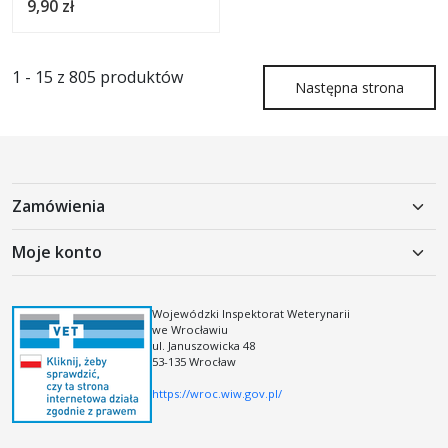
9,90 zł
1 - 15 z 805 produktów
Następna strona
Zamówienia
Polityka prywatności
Moje konto
Koszty dostawy
Moje konto
Regulamin
Rejestracja
Wojewódzki Inspektorat Weterynarii
Regulamin kodów i kuponów rabatowych
we Wrocławiu
Logowanie
ul. Januszowicka 48
53-135 Wrocław
https://wroc.wiw.gov.pl/